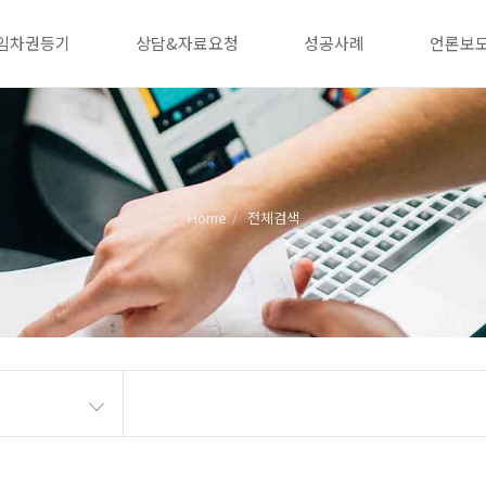
임차권등기
상담&자료요청
성공사례
언론보
Home
전체검색