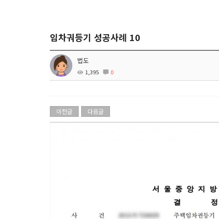
임차궈등기 성공사례 10
법도
1,395
0
이전글
다음글