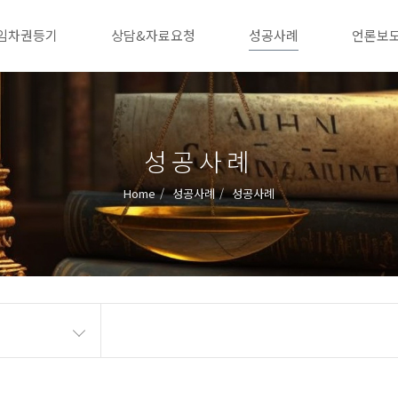
임차권등기
상담&자료요청
성공사례
언론보
성공사례
Home
성공사례
성공사례