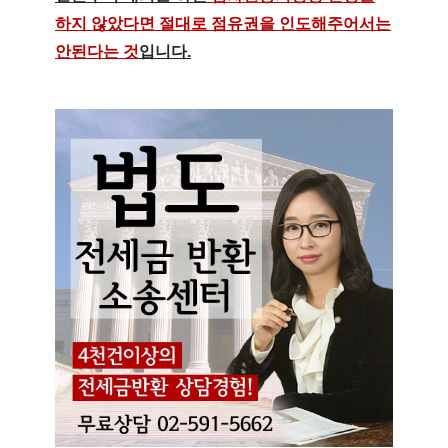
하지 않았다면 절대로 점유권을 인도해주어서는
안된다는 것
입니다.