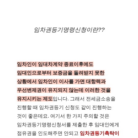
임차권등기명령신청이란??
임차인이 임대차계약 종료이후에도
임대인으로부터 보증금을 돌려받지 못한
상황에서 임차인이 이사를 가면 대항력과
우선변제권이 유지되지 않는데 이러한 것을
유지시키는 제도
입니다. 그래서 전세금소송을
진행할 때 임차권등기 신청도 같이 진행하는
것이 좋은데요. 여기서 한 가지 주의할 것은
임차권등기명령신청서를 제출한 후 임대인에게
점유권을 인도해주면 안되고
임차권등기촉탁이