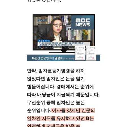
있었던 것입니다.
만약, 임차권등기명령을 하지
않았다면 임차인은 돈을 받기
힘들어집니다. 경매에서는 순위에
따라 배당금이 지급되기 때문입니다.
우선순위 중에 임차인은 높은
순위입니다.
이사를 갔지만 건문의
임차인 지위를 유지하고 있던 B는
안전하게 전세금을 받을 수