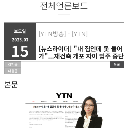
전체언론보도
보도일
[YTN방송] - [YTN]
2023.03
15
[뉴스라이더] "내 집인데 못 들어
가"...재건축 개포 자이 입주 중단
이전글
목록
다음글
본문