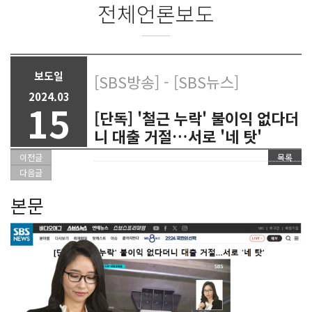
전체언론보도
보도일
[SBS방송] - [SBS뉴스]
2024.03
15
[단독] '철근 누락' 불이익 없다더
니 대출 거절…서로 '네 탓'
이전글
목록
다음글
본문