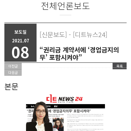
전체언론보도
보도일
[신문보도] - [디트뉴스24]
2021.07
08
“권리금 계약서에 ‘경업금지의
무’ 포함시켜야”
이전글
목록
다음글
본문