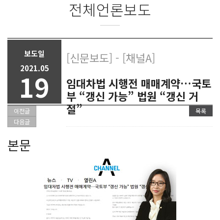
전체언론보도
보도일
[신문보도] - [채널A]
2021.05
19
임대차법 시행전 매매계약…국토
부 “갱신 가능” 법원 “갱신 거
절”
이전글
목록
다음글
본문