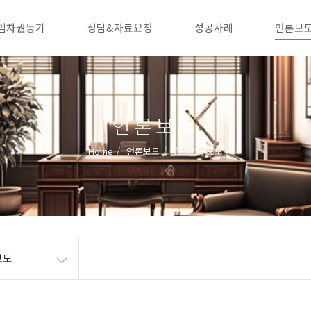
임차권등기
상담&자료요청
성공사례
언론보
언론보도
Home
언론보도
전체언론보도
보도