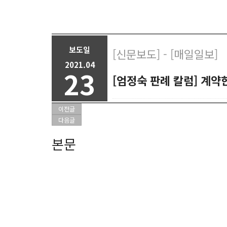
보도일
[신문보도] - [매일일보]
2021.04
23
[엄정숙 판례 칼럼] 계약
이전글
다음글
본문