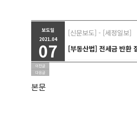
보도일
[신문보도] - [세정일보]
2021.04
07
[부동산법] 전세금 반환
이전글
다음글
본문