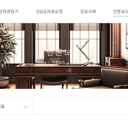
임차권등기
상담&자료요청
성공사례
언론보
언론보도
Home
언론보도
전체언론보도
보도