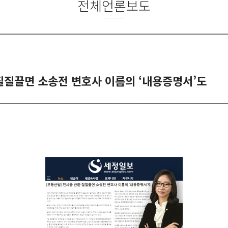
전체언론보도
 질질끌면 소송전 변호사 이름의 ‘내용증명서’도