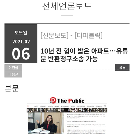
전체언론보도
보도일
[신문보도] - [더퍼블릭]
2021.02
06
10년 전 형이 받은 아파트…유류
분 반환청구소송 가능
이전글
목록
다음글
본문