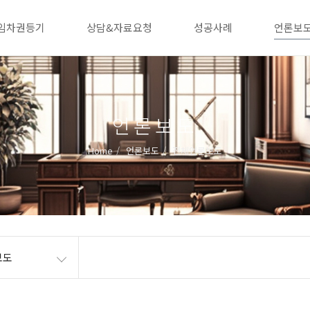
임차권등기
상담&자료요청
성공사례
언론보
언론보도
Home
언론보도
전체언론보도
보도