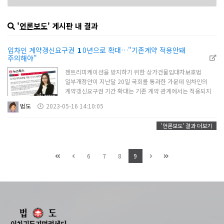
'
언론보도
' 게시판 내 결과
임차인 계약갱신요구권
1
0년으로 확대…"기존계약 적용안돼
주의해야"
젠트리피케이션을 방지하기 위한 상가건물임대차보호법
일부개정안이 지난달 20일 국회를 통과한 가운데 임차인의
계약갱신요구권 기간 확대는 기존 계약 관계에서는 적용되지
않아 주의가 당부된다.3일 국토교통부에 따르면 이번 개정안의
법도
2023-05-16 14:10:05
주요 골자는 임차인의 계약갱신요구권의 행사를 기존 5년에서
10년으로 확대한 것이다. 이는 영업을 하면서 단골손님 유지
'언론보도' 결과 더보기
및 이익 창출을 위해서는 적어도 10년이 필요하다는 입법적
판단이 고려됐다. 임차인의 영업을 위해 사업 초기 투자한
시설비용, 인테리어 비용 등을 회수하..
6
7
8
9