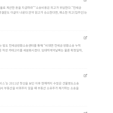
 각 비율로 계산한 돈을 지급하라”“소송비용은 피고가 부담한다.”전세금
판결문도 이같이 나온다.만약 원고가 승소한다면, 패소한 피고(집주인)는
사는 법도 전세금반환소송센터를 통해 “비대면 전세금 반환소송 누적
질문 작성 카테고리를 세분화시켰다. 임대차계약날짜는 물론 확정일자,
비스’는 2011년 첫선을 보인 이후 현재까지 수많은 건물명도소송
해서 부동산을 비워주지 않을 때 부동산 소유주가 제기하는 소송을