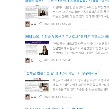
엄정숙 변호사 "코로나
1
9 위기 소상공인들, ‘차임감액청구
서울에서 선술집을 운영하는 A씨는 월세만 생각하
두기가 2.5단계로 올라가면서 발걸음이 뚝 끊
겪는 소상공인이 늘고 있다. 얼마 전 청와대 국민
법도
2023-05-16 16:57:31
[비바
1
00] 엄정숙 부동산 전문변호사 “분쟁은 관행보다 
“변호사는 ‘법(法)’을 다루는 사람이다. 분쟁을
전문변호사로 활동하기로 결정했다”엄정숙 법도 
주변에서 흔히 만나는 임대인(집주인)과 임차인(
법도
2023-05-16 16:49:49
"전세금 반환소송 할 때
1
2% 지연이자 청구하세요"
세입자의 재계약 1회 청구권을 보장하고 임대료
세입자가 집주인에게 보증금 반환을 법적으로 압
전세금을 가장 빨리 회수할 수 있는 방법은 법적 
법도
2023-05-16 16:38:12