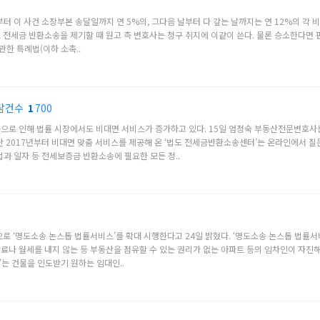
 0.부터 이 사건 소장부본 송달일까지 연 5%의, 그다음 날부터 다 갚는 날까지는 연 12%의
전세금 반환소송을 제기할 때 원고 측 변호사는 청구 취지에 이같이 쓴다. 물론 승소한다면 
관한 특례법(이하 소촉..
상담건수
1
700
등으로 인해 법률 시장에서도 비대면 서비스가 증가하고 있다. 15일 엄정숙 부동산전문변호
지난 2017년부터 비대면 맞춤 서비스를 제공해 온 ‘법도 전세금반환소송센터’는 온라인에서 
법과 일자 등 전세보증금 반환소송에 필요한 모든 정..
 ‘명도소송 논스톱 법률서비스’를 확대 시행한다고 24일 밝혔다. ‘명도소송 논스톱 법률서
나 월세를 내지 않는 등 부동산을 점유할 수 있는 권리가 없는 아파트 등의 임차인이 자진
’는 건물을 인도받기 원하는 임대인..