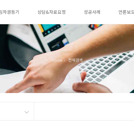
임차권등기
상담&자료요청
성공사례
언론보
Home
전체검색