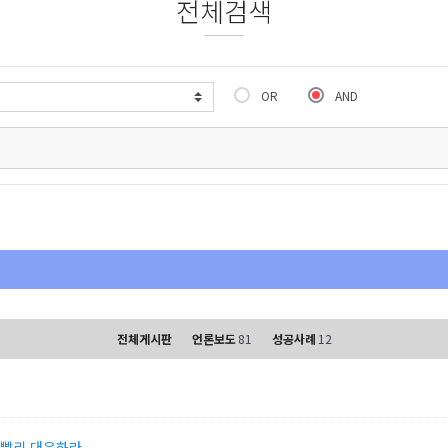
전체검색
OR
AND
전체게시판
언론보도
81
성공사례
12
 빨리 대응하라