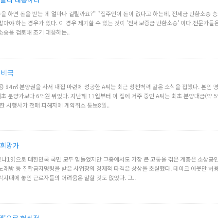
을 하면 돈을 받는 데 얼마나 걸릴까요?" "집주인이 돈이 없다고 하는데, 전세금 반환소송 
아야 하는 경우가 있다. 이 경우 제기할 수 있는 것이 '전세보증금 반환소송' 이다.전문가
소송을 검토해 조기 대응하는..
 비극
전용 84㎡ 분양권을 사서 내집 마련에 성공한 A씨는 최근 청천벽력 같은 소식을 접했다. 본인
최초 분양가보다 6억원 뛰었다. 지난해 11월부터 이 집에 거주 중인 A씨는 최초 분양대금(약 
한 시행사가 전매 피해자에 계약취소 통보8일..
 희망가
로나19)으로 대한민국 국민 모두 힘들었지만 그중에서도 가장 큰 고통을 겪은 계층은 소상공인
노래방 등 집합금지명령을 받은 사업장의 경제적 타격은 상상을 초월했다. 테이크 아웃만 허
지대에 놓인 근로자들의 어려움은 말할 것도 없었다. 그..