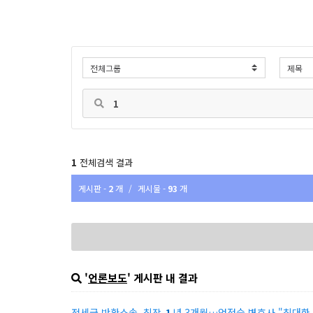
1
전체검색 결과
게시판 -
2
개
/
게시물 -
93
개
'
언론보도
' 게시판 내 결과
전세금 반환소송, 최장
1
년 3개월…엄정숙 변호사 "최대한