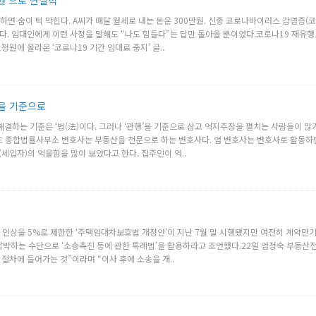
권’으로 현실적
면 숨이 턱 막힌다. A씨가 매달 월세로 내는 돈은 300만원. 신종 코로나바이러스 감염증(
겼다. 임대인에게 이런 사정을 말해도 “나도 힘들다”는 답만 돌아올 뿐이었다.코로나19 재
청원에 올라온 ‘코로나19 기간 임대료 중지’ 글..
법을 기준으로
 해결하는 기준은 ‘법(法)이다. 그러나 ‘관행’을 기준으로 삼고 억지주장을 펼치는 사람들이 많
종합법률사무소 변호사는 부동산을 전문으로 하는 변호사다. 엄 변호사는 변호사로 활동하면
세입자)의 억울함을 많이 보았다고 한다. 집주인이 억..
 인상을 5%로 제한한 ‘주택임대차보호법 개정안’이 지난 7월 말 시행됐지만 여전히 계약만
박하는 수단으로 ‘소송촉진 등에 관한 특례법’을 활용하라고 조언했다.22일 엄정숙 부동
절차에 들어가는 것”이라며 “이사 후에 소송을 개..