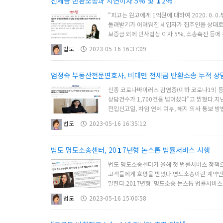
전세금 반환소송과 지연이자 5% 및
1
2%
“피고는 원고에게 1억원에 대하여 2020. 0.
돌려받기가 어려워진 세입자가 집주인을 상대로 
보증금 외에 민사법상 이자 5%, 소송촉진 등에 
법도
2023-05-16 16:37:09
엄정숙 부동산전문변호사, 비대면 전세금 반환소송 누적 
신종 코로나바이러스 감염증(이하 코로나19) 
상담건수가 1,700건을 넘어섰다”고 밝혔다.
전입신고일, 차임 연체 여부, 해지 의사 통보 방
법도
2023-05-16 16:35:12
법도 명도소송센터, 20
1
7년형 논스톱 법률서비스 시행
법도 명도소송센터가 올해 첫 법률서비스 정책으로
고객들에게 호평을 받았다.명도소송이란 계약만료
말한다.2017년형 ‘명도소송 논스톱 법률서비스
법도
2023-05-16 15:00:58