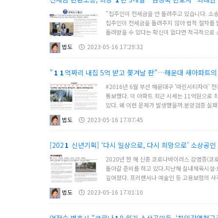
"집주인이 전세금을 안 돌려주고 있습니다. 소송
집주인이 전세금을 돌려주지 않아 법적 절차를 밟
돌려받을 수 있다는 확신이 없다면 적극적으로 
법도
2023-05-16 17:29:32
"
1
1
억짜리 내집 5억 받고 쫓겨날 판"…해운대 새아파트의
#2016년 6월 부산 해운대구 '마린시티자이' 
통보했다. 이 아파트 최근 시세는 11억원으로 
있다. 왜 이런 문제가 발생했을까.분양검증 실패
법도
2023-05-16 17:07:45
[202
1
신년기획] ‘다시 일상으로, 다시 희망으로’ 소상공인
2020년 한 해 신종 코로나바이러스 감염증(코
돌아갈 준비를 하고 있다.지난해 실내체육시설·
깊어졌다. 프리랜서나 예술인 등 고용보험의 사각
법도
2023-05-16 17:01:10