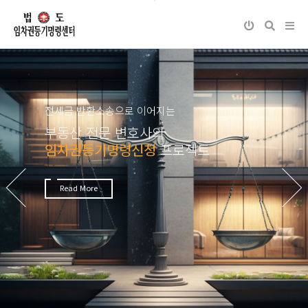
전세금 반환소송으로 이어지는
부동산 전문 변호사의
임차권등기명령신청
프로젝트
Next
Previous
Read More