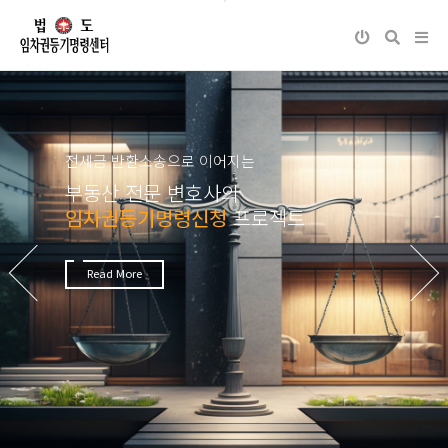
전세금 반환소송으로 이어지는
부동산 전문 변호사의
임차권등기명령신청
프로젝트
Next
Previous
Read More