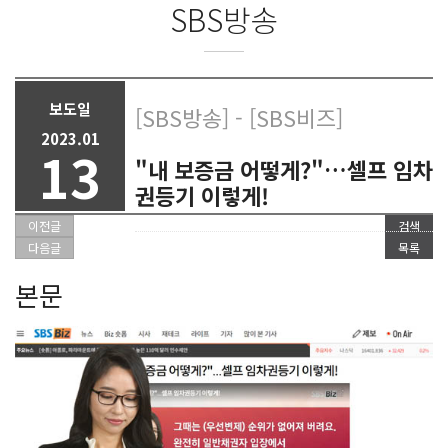
SBS방송
보도일
[SBS방송] - [SBS비즈]
2023.01
13
"내 보증금 어떻게?"…셀프 임차
권등기 이렇게!
이전글
검색
다음글
목록
본문