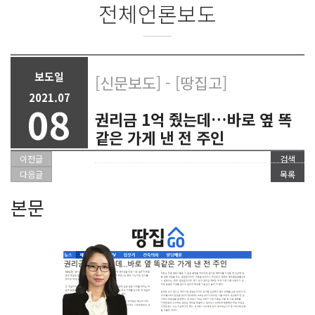
전체언론보도
보도일
[신문보도] - [땅집고]
2021.07
08
권리금 1억 줬는데…바로 옆 똑
같은 가게 낸 전 주인
이전글
검색
다음글
목록
본문