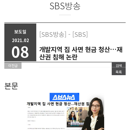
SBS방송
보도일
[SBS방송] - [SBS]
2021.02
08
개발지역 집 사면 현금 청산…재
산권 침해 논란
이전글
검색
목록
본문