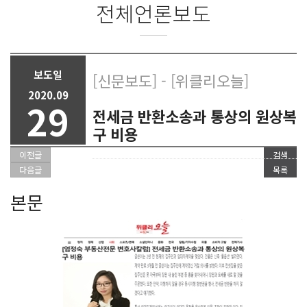
전체언론보도
보도일
[신문보도] - [위클리오늘]
2020.09
29
전세금 반환소송과 통상의 원상복
구 비용
이전글
검색
다음글
목록
본문