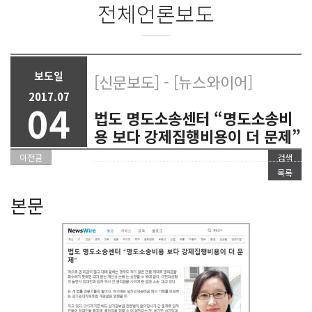
전체언론보도
보도일
[신문보도] - [뉴스와이어]
2017.07
04
법도 명도소송센터 “명도소송비
용 보다 강제집행비용이 더 문제”
이전글
검색
목록
본문